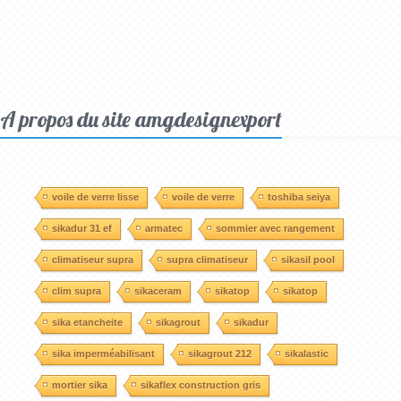
A propos du site amgdesignexport
voile de verre lisse
voile de verre
toshiba seiya
sikadur 31 ef
armatec
sommier avec rangement
climatiseur supra
supra climatiseur
sikasil pool
clim supra
sikaceram
sikatop
sikatop
sika etancheite
sikagrout
sikadur
sika imperméabilisant
sikagrout 212
sikalastic
mortier sika
sikaflex construction gris