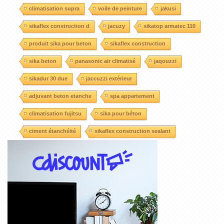
climatisation supra
voile de peinture
jakusi
sikaflex construction d
jacuzy
sikatop armatec 110
produit sika pour beton
sikaflex construction
sika beton
panasonic air climatisé
jaqouzzi
sikadur 30 due
jaccuzzi extérieur
adjuvant beton etanche
spa appartement
climatisation fujitsu
sika pour béton
ciment étanchéité
sikaflex construction sealant