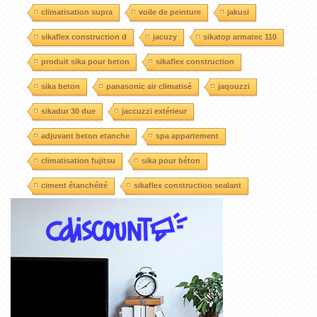
climatisation supra
voile de peinture
jakusi
sikaflex construction d
jacuzy
sikatop armatec 110
produit sika pour beton
sikaflex construction
sika beton
panasonic air climatisé
jaqouzzi
sikadur 30 due
jaccuzzi extérieur
adjuvant beton etanche
spa appartement
climatisation fujitsu
sika pour béton
ciment étanchéité
sikaflex construction sealant