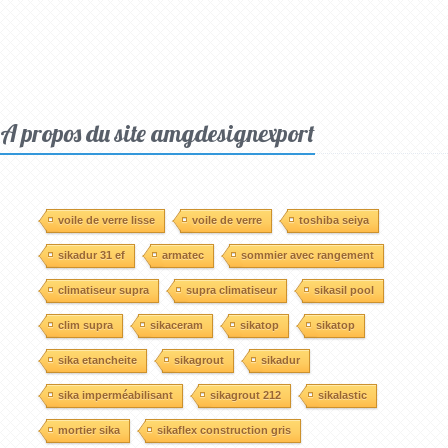
A propos du site amgdesignexport
voile de verre lisse
voile de verre
toshiba seiya
sikadur 31 ef
armatec
sommier avec rangement
climatiseur supra
supra climatiseur
sikasil pool
clim supra
sikaceram
sikatop
sikatop
sika etancheite
sikagrout
sikadur
sika imperméabilisant
sikagrout 212
sikalastic
mortier sika
sikaflex construction gris