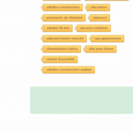
sikaflex construction
sika beton
panasonic air climatisé
jaqouzzi
sikadur 30 due
jaccuzzi extérieur
adjuvant beton etanche
spa appartement
climatisation fujitsu
sika pour béton
ciment étanchéité
sikaflex construction sealant