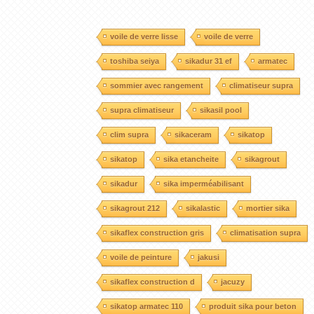
voile de verre lisse
voile de verre
toshiba seiya
sikadur 31 ef
armatec
sommier avec rangement
climatiseur supra
supra climatiseur
sikasil pool
clim supra
sikaceram
sikatop
sikatop
sika etancheite
sikagrout
sikadur
sika imperméabilisant
sikagrout 212
sikalastic
mortier sika
sikaflex construction gris
climatisation supra
voile de peinture
jakusi
sikaflex construction d
jacuzy
sikatop armatec 110
produit sika pour beton