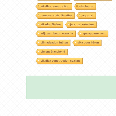
sikaflex construction
sika beton
panasonic air climatisé
jaqouzzi
sikadur 30 due
jaccuzzi extérieur
adjuvant beton etanche
spa appartement
climatisation fujitsu
sika pour béton
ciment étanchéité
sikaflex construction sealant