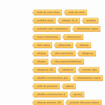
voile de verre lisse
voile de verre
toshiba seiya
sikadur 31 ef
armatec
sommier avec rangement
climatiseur supra
supra climatiseur
sikasil pool
clim supra
sikaceram
sikatop
sikatop
sika etancheite
sikagrout
sikadur
sika imperméabilisant
sikagrout 212
sikalastic
mortier sika
sikaflex construction gris
climatisation supra
voile de peinture
jakusi
sikaflex construction d
jacuzy
sikatop armatec 110
produit sika pour beton