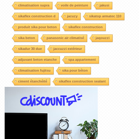
climatisation supra
voile de peinture
jakusi
sikaflex construction d
jacuzy
sikatop armatec 110
produit sika pour beton
sikaflex construction
sika beton
panasonic air climatisé
jaqouzzi
sikadur 30 due
jaccuzzi extérieur
adjuvant beton etanche
spa appartement
climatisation fujitsu
sika pour béton
ciment étanchéité
sikaflex construction sealant