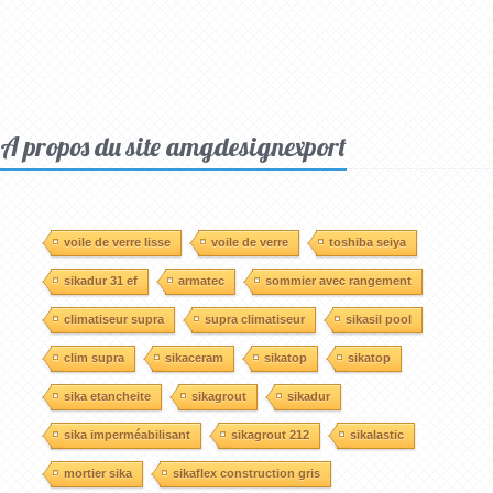
A propos du site amgdesignexport
voile de verre lisse
voile de verre
toshiba seiya
sikadur 31 ef
armatec
sommier avec rangement
climatiseur supra
supra climatiseur
sikasil pool
clim supra
sikaceram
sikatop
sikatop
sika etancheite
sikagrout
sikadur
sika imperméabilisant
sikagrout 212
sikalastic
mortier sika
sikaflex construction gris